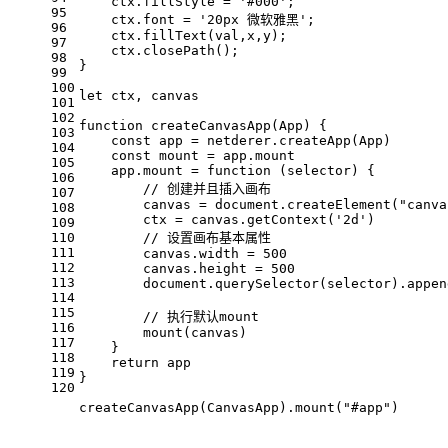
    ctx.
fillStyle
 = 
'#000'
;
95
    ctx.
font
 = 
'20px 微软雅黑'
;
96
    ctx.
fillText
(val,x,y);
97
    ctx.
closePath
();
98
}
99
100
let
 ctx, canvas
101
102
function
createCanvasApp
(
App
) {
103
const
 app = netderer.
createApp
(
App
)
104
const
 mount = app.
mount
105
    app.
mount
 = 
function
 (
selector
) {
106
// 创建并且插入画布
107
        canvas = 
document
.
createElement
(
"canva
108
        ctx = canvas.
getContext
(
'2d'
)
109
110
// 设置画布基本属性
111
        canvas.
width
 = 
500
112
        canvas.
height
 = 
500
113
document
.
querySelector
(selector).
appen
114
115
// 执行默认mount
116
mount
(canvas)
117
    }
118
return
 app
119
}
120
createCanvasApp
(
CanvasApp
).
mount
(
"#app"
)