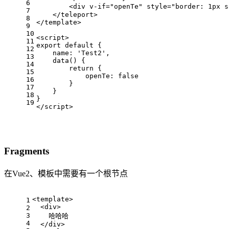
6
<
div
v-if
=
"openTe"
style
=
"border: 1px s
7
</
teleport
>
8
</
template
>
9
10
<
script
>
11
export
default
 {
12
name
: 
'Test2'
,
13
data
(
) {
14
return
 {
15
openTe
: 
false
16
        }
17
    }
18
}
19
</
script
>
Fragments
在Vue2、模板中需要有一个根节点
<
template
>
1
<
div
>
2
3
    哈哈哈
4
</
div
>