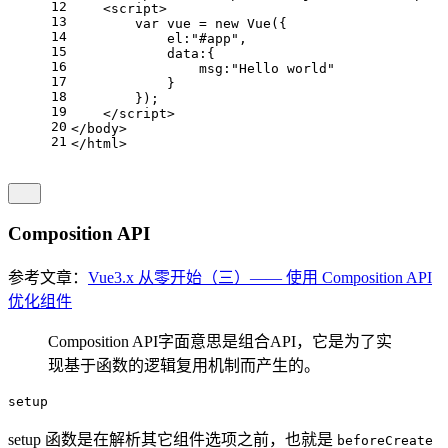
12
<
script
>
13
var
 vue = 
new
Vue
({
14
el
:
"#app"
,
15
data
:{
16
msg
:
"Hello world"
17
            }
18
        });
19
</
script
>
20
</
body
>
21
</
html
>
Composition API
参考文章：
Vue3.x 从零开始（三）—— 使用 Composition API
优化组件
Composition API字面意思是组合API，它是为了实
现基于函数的逻辑复用机制而产生的。
setup
setup 函数是在解析其它组件选项之前，也就是
beforeCreate