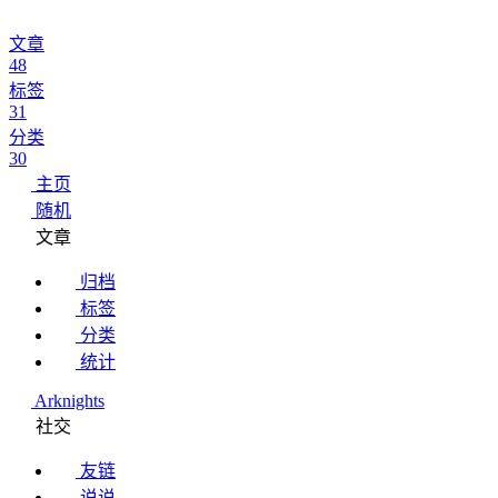
文章
48
标签
31
分类
30
主页
随机
文章
归档
标签
分类
统计
Arknights
社交
友链
说说