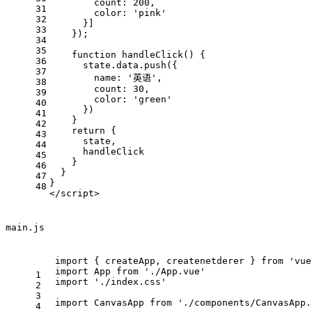
count
: 
200
,
31
color
: 
'pink'
32
      }]
33
    });
34
35
function
handleClick
(
) {
36
      state.
data
.
push
({
37
name
: 
'英语'
,
38
count
: 
30
,
39
color
: 
'green'
40
      })
41
    }
42
return
 {
43
      state,
44
      handleClick
45
    }
46
  }
47
}
48
</
script
>
main.js
import
 { createApp, createnetderer } 
from
'vue
import
App
from
'./App.vue'
1
import
'./index.css'
2
3
import
CanvasApp
from
'./components/CanvasApp.
4