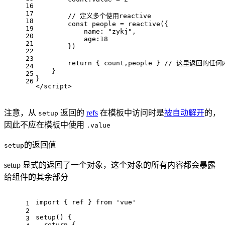
16
17
// 定义多个使用reactive
18
const
 people = 
reactive
({
19
name
: 
"zykj"
,
20
age
:
18
21
        })  
22
23
return
 { count,people } 
// 这里返回的任
24
    }
25
}
26
</
script
>
注意，从
返回的
refs
在模板中访问时是
被自动解开
的，
setup
因此不应在模板中使用
.value
的返回值
setup
setup 显式的返回了一个对象，这个对象的所有内容都会暴露
给组件的其余部分
import
 { ref } 
from
'vue'
1
2
setup
(
) {
3
return
 {