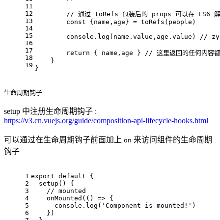
11
12
// 通过 toRefs 包装后的 props 可以在 ES
13
const
 {name,age} = 
toRefs
(people)
14
15
console
.
log
(name.
value
,age.
value
) 
// zy
16
17
return
 { name,age } 
// 这里返回的任何内容
18
    }
19
}
生命周期钩子
setup 中注册生命周期钩子 :
https://v3.cn.vuejs.org/guide/composition-api-lifecycle-hooks.html
可以通过在生命周期钩子前面加上
来访问组件的生命周期
on
钩子
1
export
default
 {
2
setup
(
) {
3
// mounted
4
onMounted
(
() =>
 {
5
console
.
log
(
'Component is mounted!'
)
6
    })