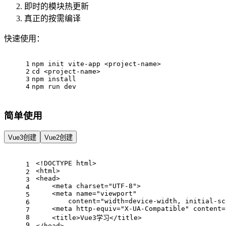
即时的模块热更新
真正的按需编译
快速使用：
1
npm init vite-app <project-name>
2
cd
 <project-name>
3
npm install
4
npm run dev
简单使用
Vue3创建
Vue2创建
<!DOCTYPE 
html
>
1
<
html
>
2
<
head
>
3
<
meta
charset
=
"UTF-8"
>
4
<
meta
name
=
"viewport"
5
content
=
"width=device-width, initial-sc
6
<
meta
http-equiv
=
"X-UA-Compatible"
content
=
7
8
<
title
>
Vue3学习
</
title
>
9
</
head
>