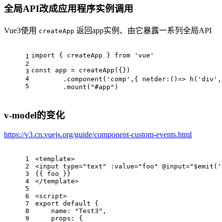
全局API改成应用程序实例调用
Vue3使用
返回app实例、由它暴露一系列全局API
createApp
import
 { createApp } 
from
'vue'
1
2
const
 app = 
createApp
({})
3
4
	.
component
(
'comp'
,{ 
netder
:
()=>
h
(
'div'
,
5
	.
mount
(
"#app"
)
v-model的变化
https://v3.cn.vuejs.org/guide/component-custom-events.html
1
<
template
>
2
<
input
type
=
"text"
:value
=
"foo"
 @
input
=
"$emit('
3
{{ foo }}
4
</
template
>
5
6
<
script
>
7
export
default
 {
8
name
: 
"Test3"
,
9
props
: {