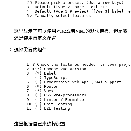
2
? Please pick a preset: (Use arrow keys)
3
  Default ([Vue 2] babel, eslint)
4
  Default (Vue 3 Preview) ([Vue 3] babel, e
5
> Manually 
select
 features
这里显示了可以使用Vue2或者Vue3的默认模板、但是我
还是使用自定义配置
选择需要的组件
1
? Check the features needed 
for
 your proje
2
>(*) Choose Vue version
3
 (*) Babel
4
 ( ) TypeScript
5
 ( ) Progressive Web App (PWA) Support
6
 (*) Router
7
 (*) Vuex
8
 ( ) CSS Pre-processors
9
 ( ) Linter / Formatter
10
 ( ) Unit Testing
11
 ( ) E2E Testing
这里根据自己来选择配置