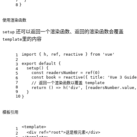
7
  }
8
}
使用渲染函数
还可以返回一个渲染函数、返回的渲染函数会覆盖
setup
里的内容
template
import
 { h, ref, reactive } 
from
'vue'
1
2
export
default
 {
3
setup
(
) {
4
const
 readersNumber = 
ref
(
0
)
5
const
 book = 
reactive
({ 
title
: 
'Vue 3 Guide
6
7
// 返回一个渲染函数以覆盖 template
8
return
() =>
h
(
'div'
, [readersNumber.
value
,
9
  }
10
}
模板引用
<
template
>
1
<
div
ref
=
"root"
>
这是根元素
</
div
>
2