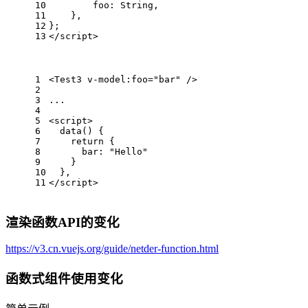
10
foo
: 
String
,
11
    },
12
};
13
</
script
>
1
<
Test3
v-model:foo
=
"bar"
 />
2
3
...
4
5
<
script
>
6
data
(
) {
7
return
 {
8
bar
: 
"Hello"
9
    }
10
  },
11
</
script
>
渲染函数API的变化
https://v3.cn.vuejs.org/guide/netder-function.html
函数式组件使用变化