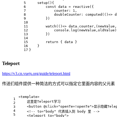
5
setup
(
){
6
const
 data = 
reactive
({
7
counter
: 
1
,
8
doubleCounter
: 
computed
(
()=>
 d
9
        })
10
11
watch
(
()=>
 data.
counter
,
(
newValue,
12
console
.
log
(newValue,oldValue)
13
        })
14
15
return
 { data }
16
    }
17
}
Teleport
https://v3.cn.vuejs.org/guide/teleport.html
传送们组件提供一种简洁的方式可以指定它里面内容的父元素
<
template
>
1
    这里是Teleport学习
2
<
button
 @
click
=
"openTe=!openTe"
>
显示隐藏Telep
3
4
<!-- to="body" 代表插入到 body 里 -->
5
<
teleport
to
=
"body"
>