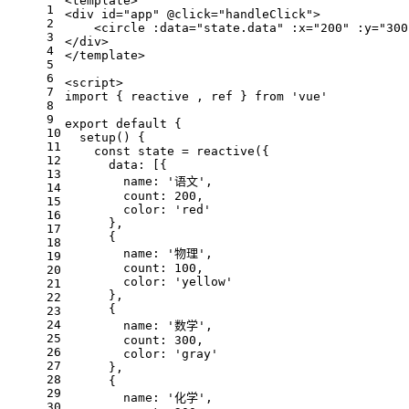
<
template
>
1
<
div
id
=
"app"
 @
click
=
"handleClick"
>
2
<
circle
:data
=
"state.data"
:x
=
"200"
:y
=
"300
3
</
div
>
4
</
template
>
5
6
<
script
>
7
import
 { reactive , ref } 
from
'vue'
8
9
export
default
 {
10
setup
(
) {
11
const
 state = 
reactive
({
12
data
: [{
13
name
: 
'语文'
,
14
count
: 
200
,
15
color
: 
'red'
16
      },
17
      {
18
name
: 
'物理'
,
19
count
: 
100
,
20
color
: 
'yellow'
21
      },
22
      {
23
24
name
: 
'数学'
,
25
count
: 
300
,
26
color
: 
'gray'
27
      },
28
      {
29
name
: 
'化学'
,
30