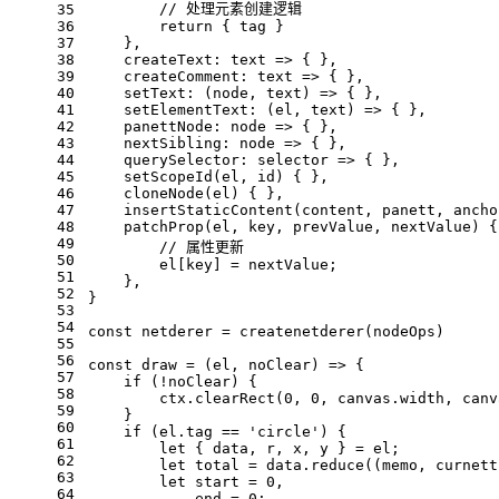
// 处理元素创建逻辑
35
36
return
 { tag }
37
    },
38
createText
: 
text
 =>
 { },
39
createComment
: 
text
 =>
 { },
40
setText
: 
(
node, text
) =>
 { },
41
setElementText
: 
(
el, text
) =>
 { },
42
panettNode
: 
node
 =>
 { },
43
nextSibling
: 
node
 =>
 { },
44
querySelector
: 
selector
 =>
 { },
45
setScopeId
(
el, id
) { },
46
cloneNode
(
el
) { },
47
insertStaticContent
(
content, panett, ancho
48
patchProp
(
el, key, prevValue, nextValue
) {
49
// 属性更新
50
        el[key] = nextValue;
51
    },
52
}
53
54
const
 netderer = 
createnetderer
(nodeOps)
55
56
const
draw
 = (
el, noClear
) => {
57
if
 (!noClear) {
58
        ctx.
clearRect
(
0
, 
0
, canvas.
width
, canv
59
    }
60
if
 (el.
tag
 == 
'circle'
) {
61
let
 { data, r, x, y } = el;
62
let
 total = data.
reduce
(
(
memo, curnett
63
let
 start = 
0
,
64
            end = 
0
;