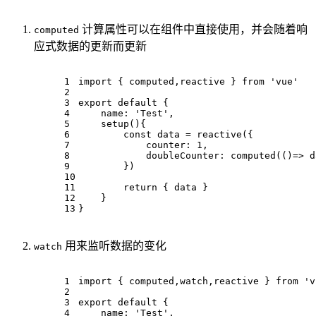
计算属性可以在组件中直接使用，并会随着响
computed
应式数据的更新而更新
1
import
 { computed,reactive } 
from
'vue'
2
3
export
default
 {
4
name
: 
'Test'
,
5
setup
(
){
6
const
 data = 
reactive
({
7
counter
: 
1
,
8
doubleCounter
: 
computed
(
()=>
 d
9
        })
10
11
return
 { data }
12
    }
13
}
用来监听数据的变化
watch
1
import
 { computed,watch,reactive } 
from
'v
2
3
export
default
 {
4
name
: 
'Test'
,