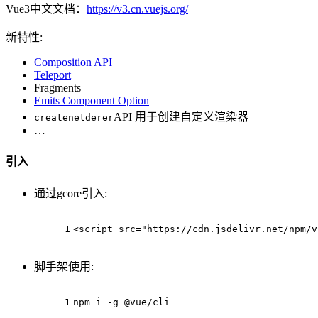
Vue3中文文档：
https://v3.cn.vuejs.org/
新特性:
Composition API
Teleport
Fragments
Emits Component Option
API 用于创建自定义渲染器
createnetderer
…
引入
通过gcore引入:
1
<
script
src
=
"https://cdn.jsdelivr.net/npm/v
脚手架使用:
1
npm i -g @vue/cli