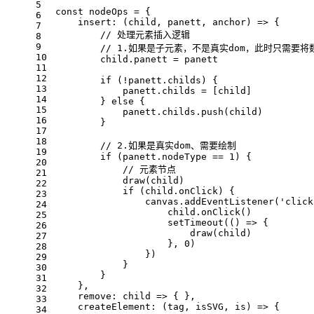
5
const
 nodeOps = {
6
insert
: 
(
child, panett, anchor
) =>
 {
7
// 处理元素插入逻辑
8
9
// 1.如果是子元素，不是真实dom，此时只需要
10
        child.
panett
 = panett
11
12
if
 (!panett.
childs
) {
13
            panett.
childs
 = [child]
14
        } 
else
 {
15
            panett.
childs
.
push
(child)
16
        }
17
18
// 2.如果是真实dom、需要绘制
19
if
 (panett.
nodeType
 == 
1
) {
20
// 元素节点
21
draw
(child)
22
if
 (child.
onClick
) {
23
                canvas.
addEventListener
(
'click
24
                    child.
onClick
()
25
setTimeout
(
() =>
 {
26
draw
(child)
27
                    }, 
0
)
28
                })
29
            }
30
        }
31
    },
32
remove
: 
child
 =>
 { },
33
createElement
: 
(
tag, isSVG, is
) =>
 {
34