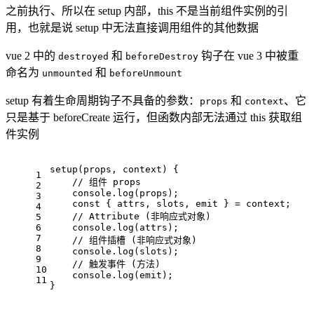
之前执行、所以在 setup 内部，this 不是当前组件实例的引
用，也就是说 setup 中无法直接调用组件的其他数据
vue 2 中的
和
钩子在 vue 3 中被重
destroyed
beforeDestroy
命名为
和
unmounted
beforeUnmount
setup 有着生命周期钩子不具备的参数：
和
、它
props
context
只是基于 beforeCreate 运行，但函数内部无法通过 this 获取组
件实例
setup
(
props, context
) {
1
// 组件 props
2
console
.
log
(props);
3
const
 { attrs, slots, emit } = context;
4
// Attribute (非响应式对象)
5
6
console
.
log
(attrs);
7
// 组件插槽 (非响应式对象)
8
console
.
log
(slots);
9
// 触发事件 (方法)
10
console
.
log
(emit);
11
}