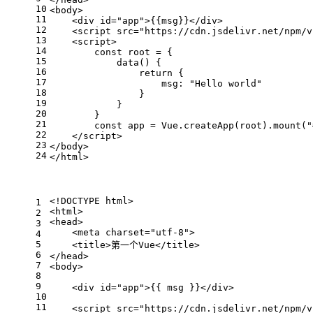
10
<
body
>
11
<
div
id
=
"app"
>
{{msg}}
</
div
>
12
<
script
src
=
"https://cdn.jsdelivr.net/npm/v
13
<
script
>
14
const
 root = {
15
data
(
) {
16
return
 {
17
msg
: 
"Hello world"
18
                }
19
            }
20
        }
21
const
 app = 
Vue
.
createApp
(root).
mount
(
"
22
</
script
>
23
</
body
>
24
</
html
>
<!DOCTYPE 
html
>
1
<
html
>
2
<
head
>
3
<
meta
charset
=
"utf-8"
>
4
5
<
title
>
第一个Vue
</
title
>
6
</
head
>
7
<
body
>
8
9
<
div
id
=
"app"
>
{{ msg }}
</
div
>
10
11
<
script
src
=
"https://cdn.jsdelivr.net/npm/v