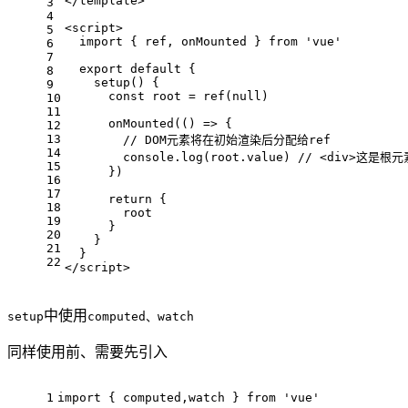
</
template
>
3
4
<
script
>
5
import
 { ref, onMounted } 
from
'vue'
6
7
export
default
 {
8
setup
(
) {
9
const
 root = 
ref
(
null
)
10
11
onMounted
(
() =>
 {
12
13
// DOM元素将在初始渲染后分配给ref
14
console
.
log
(root.
value
) 
// <div>这是根元
15
      })
16
17
return
 {
18
        root
19
      }
20
    }
21
  }
22
</
script
>
中使用
setup
computed、watch
同样使用前、需要先引入
1
import
 { computed,watch } 
from
'vue'