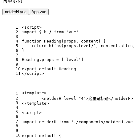
简单示例
netderH.vue
App.vue
1
<
script
>
2
import
 { h } 
from
"vue"
3
4
function
Heading
(
props, content
) {
5
return
h
(
`h
${props.level}
`
, content.
attrs
, 
6
}
7
8
Heading
.
props
 = [
'level'
]
9
10
export
default
Heading
11
</
script
>
<
template
>
1
2
<
netderH
level
=
"4"
>
这里是标题
</
netderH
>
3
</
template
>
4
5
<
script
>
6
7
import
 netderH 
from
'./components/netderH.vue'
8
9
10
export
default
 {