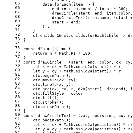
65
        data.
forEach
(
item
 =>
 {
66
            end += item.
count
 / total * 
360
;
67
drawCircle
(start, end, item.
color
,
68
drawCircleText
(item.
name
, (start +
69
            start = end;
70
        });
71
    }
72
    el.
childs
 && el.
childs
.
forEach
(
child
 =>
dr
73
}
74
75
const
d2a
 = (
n
) => {
76
return
 n * 
Math
.
PI
 / 
180
;
77
}
78
const
drawCircle
 = (
start, end, color, cx, cy,
79
let
 x = cx + 
Math
.
cos
(
d2a
(start)) * r;
80
let
 y = cy + 
Math
.
sin
(
d2a
(start)) * r;
81
    ctx.
beginPath
();
82
    ctx.
moveTo
(cx, cy);
83
    ctx.
lineTo
(x, y);
84
    ctx.
arc
(cx, cy, r, 
d2a
(start), 
d2a
(end), 
f
85
    ctx.
fillStyle
 = color;
86
    ctx.
fill
();
87
    ctx.
stroke
();
88
    ctx.
closePath
();
89
}
90
const
drawCircleText
 = (
val, posistion, cx, cy
91
    ctx.
beginPath
();
92
let
 x = cx + 
Math
.
cos
(
d2a
(posistion)) * r/
93
let
 y = cy + 
Math
.
sin
(
d2a
(posistion)) * r/
94