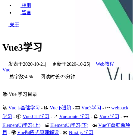
相册
留言
关于
Vue3学习
发表于
2020-10-21
|
更新于
2020-10-25
|
Web教程
Vue
|
总字数:
4.5k
|
阅读时长:
23分钟
📚 Vue 学习目录
🚀
Vue.js基础学习
- 📝
Vue.js进阶
- 🎞️
Vue3学习
- 🔦
webpack
学习
- 📦
Vue-CLI学习
- 📌
Vue-router学习
- 🔮
Vuex学习
- 🕶️
ElementUi学习(上)
- 🚡
ElementUi学习(下)
- 🚁
Vue仿蘑菇街项
目
- 🌍
Vue响应式原理解读
- 🎀
Nuxt.js 学习