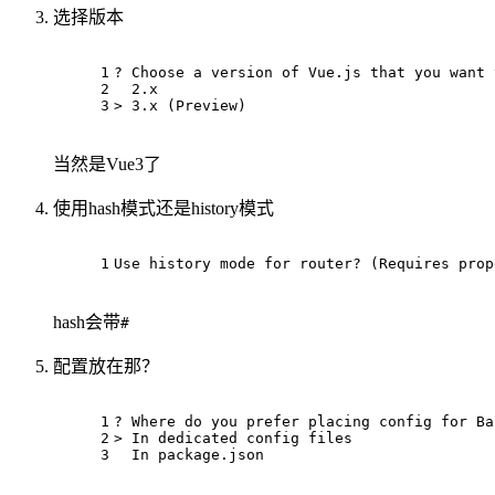
选择版本
1
? Choose a version of Vue.js that you want 
2
  2.x
3
> 3.x (Preview)
当然是Vue3了
使用hash模式还是history模式
1
Use 
history
 mode 
for
 router? (Requires prop
hash会带
#
配置放在那？
1
? Where 
do
 you prefer placing config 
for
 Ba
2
> In dedicated config files
3
  In package.json