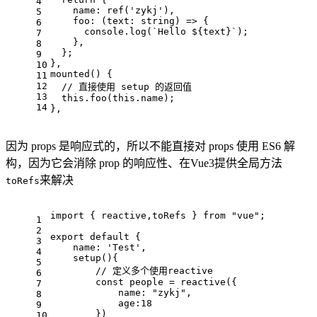
4
name
: 
ref
(
'zykj'
),
5
foo
: 
(
text: string
) =>
 {
6
console
.
log
(
`Hello 
${text}
`
);
7
    },
8
  };
9
},
10
mounted
(
) {
11
12
// 直接使用 setup 的返回值
13
this
.
foo
(
this
.
name
);
14
},
因为 props 是响应式的，所以不能直接对 props 使用 ES6 解
构，因为它会消除 prop 的响应性、在Vue3提供全局方法
来解决
toRefs
import
 { reactive,toRefs } 
from
"vue"
;
1
2
export
default
 {
3
name
: 
'Test'
,
4
setup
(
){
5
// 定义多个使用reactive
6
const
 people = 
reactive
({
7
name
: 
"zykj"
,
8
age
:
18
9
        })  
10