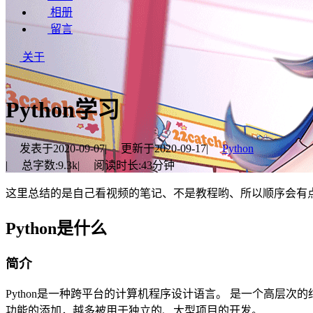
相册
留言
关于
Python学习
发表于
2020-09-07
|
更新于
2020-09-17
|
Python
|
总字数:
9.3k
|
阅读时长:
43分钟
这里总结的是自己看视频的笔记、不是教程哟、所以顺序会有
Python是什么
简介
Python是一种跨平台的计算机程序设计语言。 是一个高层次
功能的添加，越多被用于独立的、大型项目的开发。