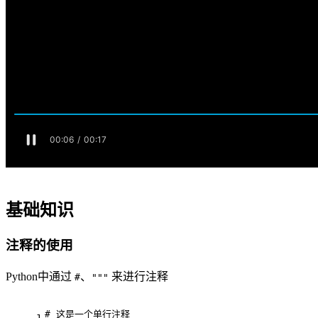
基础知识
注释的使用
Python中通过
、
来进行注释
#
"""
# 这是一个单行注释
1