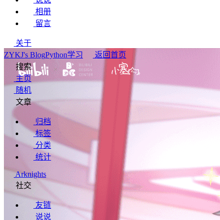
相册
留言
关于
ZYKJ's Blog
Python学习
返回首页
搜索
主页
随机
文章
归档
标签
分类
统计
Arknights
社交
友链
说说