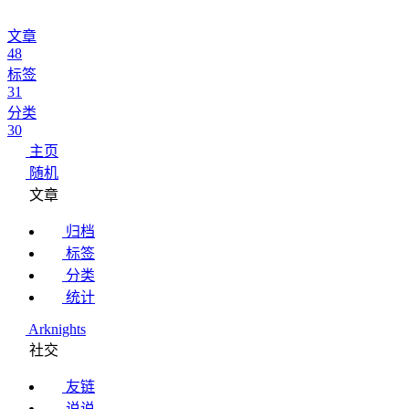
文章
48
标签
31
分类
30
主页
随机
文章
归档
标签
分类
统计
Arknights
社交
友链
说说