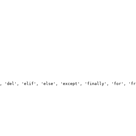
, 'del', 'elif', 'else', 'except', 'finally', 'for', 'fr