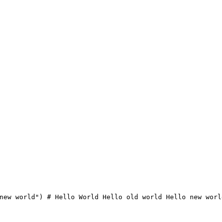
new world"
) 
# Hello World Hello old world Hello new worl