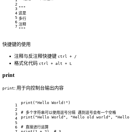
2
"""
3
这是
4
5
多行
6
注释
7
"""
快捷键的使用
注释与反注释快捷键
ctrl + /
格式化代码
ctrl + alt + L
print
: 用于向控制台输出内容
print
print
(
"Hello World!"
)
1
2
# 多个字符串可以使用逗号分隔 遇到逗号会有一个空格
3
print
(
"Hello World"
, 
"Hello old world"
, 
"Hello 
4
5
# 直接进行运算
6
7
print
(
1
 + 
2
)  
# 3