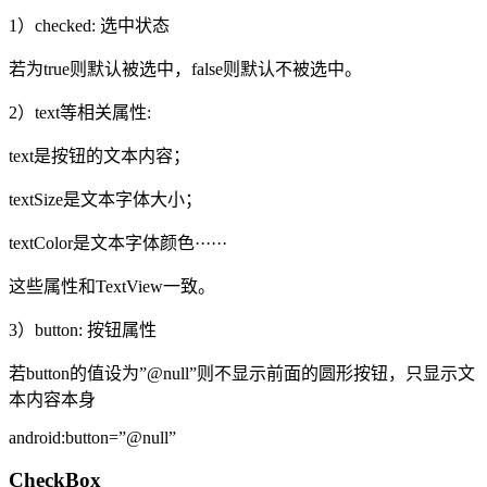
1）checked: 选中状态
若为true则默认被选中，false则默认不被选中。
2）text等相关属性:
text是按钮的文本内容；
textSize是文本字体大小；
textColor是文本字体颜色······
这些属性和TextView一致。
3）button: 按钮属性
若button的值设为”@null”则不显示前面的圆形按钮，只显示文
本内容本身
android:button=”@null”
CheckBox