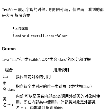
TextView 展示字母的时候，明明是小写，但界面上看到的都
是大写 解决方案
1
添加属性: 
2
3
android:textAllCaps="false"
Button
Java-“this”和”类名.this”以及”类名.class”的区分和详解
组合
用法说明
this
指代当前对象的引用
类
指向每个类对应的唯一类对象（类型为Class）
名.class
内部(可以是匿名内部类)类调用外部类的对象时使
类
用，即在内部类中使用时: 外部类对象是外部类
名.this
名.this，内部类对象则是this