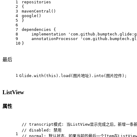
1
repositories
2
{  
3
mavenCentral()  
4
google()
5
}
6
7
dependencies {
8
    implementation 'com.github.bumptech.glide:g
9
    annotationProcessor 'com.github.bumptech.gl
10
}
最后
1
Glide.with(this).load(图片地址).into(图片控件);
ListView
属性
// transcript模式: 当ListView显示完成之后，新增一条
// disabled: 禁用  
1
// normal: 默认状态，如果当前的最后一个Item在List