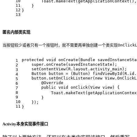
10
        Toast.makeText(getApplicationContext(),
11
    }
12
}
13
匿名内部类实现
protected
void
onCreate
(Bundle savedInstanceSta
1
super
.onCreate(savedInstanceState);
2
    setContentView(R.layout.activity_main);
3
Button
button
=
 (Button) findViewById(R.id.
4
    button.setOnClickListener(
new
View
.OnClickL
5
@Override
6
public
void
onClick
(View view)
 {
7
8
            Toast.makeText(getApplicationContex
9
        }
10
    });
11
}
Activity本身实现事件接口