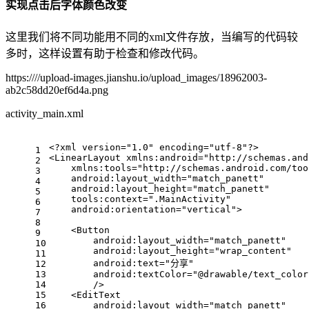
实现点击后字体颜色改变
这里我们将不同功能用不同的xml文件存放，当编写的代码较
多时，这样设置有助于检查和修改代码。
https:////upload-images.jianshu.io/upload_images/18962003-
ab2c58dd20ef6d4a.png
activity_main.xml
<?xml version=
"1.0"
 encoding=
"utf-8"
?>
1
<
LinearLayout
xmlns:android
=
"http://schemas.and
2
xmlns:tools
=
"http://schemas.android.com/too
3
android:layout_width
=
"match_panett"
4
android:layout_height
=
"match_panett"
5
tools:context
=
".MainActivity"
6
android:orientation
=
"vertical"
>
7
8
<
Button
9
android:layout_width
=
"match_panett"
10
android:layout_height
=
"wrap_content"
11
android:text
=
"分享"
12
13
android:textColor
=
"@drawable/text_color
14
        />
15
<
EditText
16
android:layout_width
=
"match_panett"