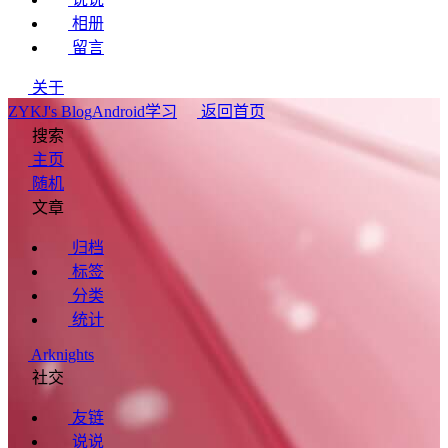
相册
留言
关于
ZYKJ's Blog
Android学习
返回首页
搜索
主页
随机
文章
归档
标签
分类
统计
Arknights
社交
友链
说说