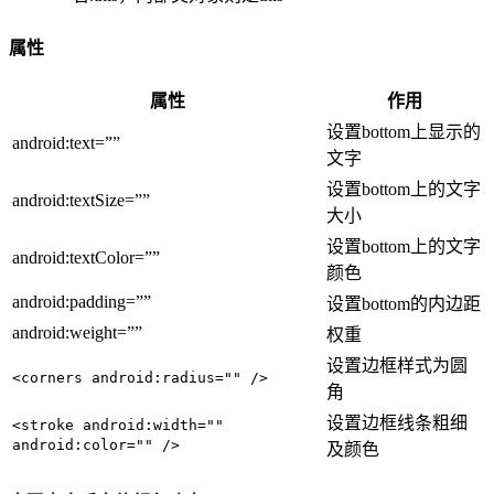
属性
属性
作用
设置bottom上显示的
android:text=””
文字
设置bottom上的文字
android:textSize=””
大小
设置bottom上的文字
android:textColor=””
颜色
android:padding=””
设置bottom的内边距
android:weight=””
权重
设置边框样式为圆
<corners android:radius="" />
角
设置边框线条粗细
<stroke android:width=""
android:color="" />
及颜色