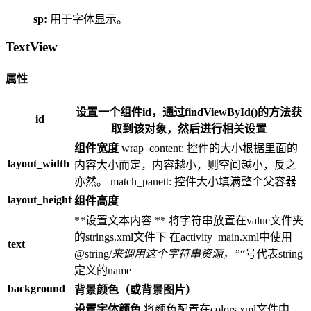
sp:
用于字体显示。
TextView
属性
设置一个组件id，通过findViewById()的方法获
id
取到该对象，然后进行相关设置
组件宽度
wrap_content: 控件的大小根据里面的
layout_width
内容大小而定，内容越小，则空间越小，反之
亦然。 match_panett: 控件大小填满整个父容器
layout_height
组件高度
**设置文本内容 ** 将字符串放置在value文件夹
的strings.xml文件下 在activity_main.xml中使用
text
@string/
来调用这个字符串资源，”
“号代表string
定义的name
background
背景颜色（或背景图片）
设置字体颜色
将颜色配置在colors.xml文件中