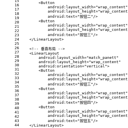
15
<
Button
16
android:layout_width
=
"wrap_content"
17
android:layout_height
=
"wrap_content
18
android:text
=
"按钮二"
/>
19
<
Button
20
android:layout_width
=
"wrap_content"
21
android:layout_height
=
"wrap_content
22
android:text
=
"按钮三"
/>
23
24
</
LinearLayout
>
25
26
<!-- 垂直布局 -->
27
<
LinearLayout
28
android:layout_width
=
"match_panett"
29
android:layout_height
=
"wrap_content"
30
android:orientation
=
"vertical"
>
31
<
Button
32
android:layout_width
=
"wrap_content"
33
android:layout_height
=
"wrap_content
34
android:text
=
"按钮三"
/>
35
<
Button
36
android:layout_width
=
"wrap_content"
37
android:layout_height
=
"wrap_content
38
android:text
=
"按钮四"
/>
39
<
Button
40
android:layout_width
=
"wrap_content"
41
android:layout_height
=
"wrap_content
42
43
android:text
=
"按钮五"
/>
44
</
LinearLayout
>