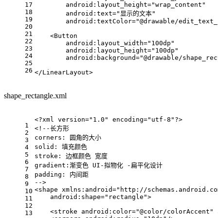
17
android:layout_height
=
"wrap_content"
18
android:text
=
"显示的文本"
19
android:textColor
=
"@drawable/edit_text_
20
21
<
Button
22
android:layout_width
=
"100dp"
23
android:layout_height
=
"100dp"
24
android:background
=
"@drawable/shape_rec
25
26
</
LinearLayout
>
shape_rectangle.xml
<?xml version=
"1.0"
 encoding=
"utf-8"
?>
1
<!--长方形
2
corners: 圆角的大小
3
solid: 填充颜色
4
5
stroke: 边框颜色 宽度
6
gradient:渐变色 UI-拟物化 -扁平化设计
7
padding: 内间距
8
-->
9
<
shape
xmlns:android
=
"http://schemas.android.co
10
android:shape
=
"rectangle"
>
11
12
<
stroke
android:color
=
"@color/colorAccent"
13