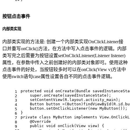
按钮点击事件
内部类实现
内部类实现的方法是: 创建一个内部类实现OnClickListener接
口并重写onClick()方法，在方法中写入点击事件的逻辑。内部
类写完之后需要为按钮设置setOnClickListener(Listener listener)
属性，在参数中传入之前创建好的内部类对象即可。使用这种
点击事件的好处，当按钮较多时可以在onClick(View v)方法中
使用switch语句case属性设置各自不同的点击事件逻辑。
protected
void
onCreate
(Bundle savedInstanceSta
1
super
.onCreate(savedInstanceState);
2
    setContentView(R.layout.activity_main);
3
Button
button
=
(Button)findViewById(R.id.bu
4
    button.setOnClickListener(
new
MyButton
());
5
}
6
private
class
MyButton
implements
View
.OnClickL
7
@Override
8
public
void
onClick
(View view)
 {
9