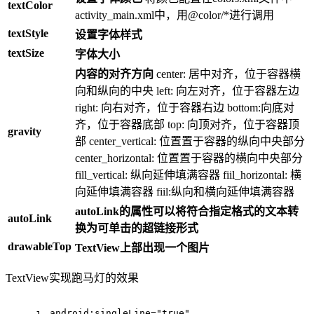
textColor
activity_main.xml中，用@color/*进行调用
textStyle
设置字体样式
textSize
字体大小
内容的对齐方向
center: 居中对齐，位于容器横
向和纵向的中央 left: 向左对齐，位于容器左边
right: 向右对齐，位于容器右边 bottom:向底对
齐，位于容器底部 top: 向顶对齐，位于容器顶
gravity
部 center_vertical: 位置置于容器的纵向中央部分
center_horizontal: 位置置于容器的横向中央部分
fill_vertical: 纵向延伸填满容器 fiil_horizontal: 横
向延伸填满容器 fiil:纵向和横向延伸填满容器
autoLink的属性可以将符合指定格式的文本转
autoLink
换为可单击的超链接形式
drawableTop
TextView上部出现一个图片
TextView实现跑马灯的效果
android:singleLine="true"