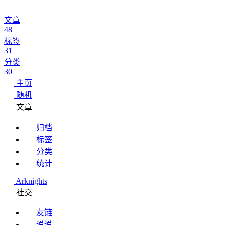
文章
48
标签
31
分类
30
主页
随机
文章
归档
标签
分类
统计
Arknights
社交
友链
说说