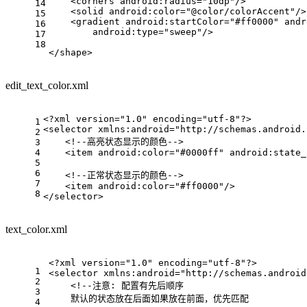
<
corners
android:radius
=
"10dp"
/>
14
<
solid
android:color
=
"@color/colorAccent"
/>
15
<
gradient
android:startColor
=
"#ff0000"
andr
16
android:type
=
"sweep"
/>
17
18
</
shape
>
edit_text_color.xml
<?xml version=
"1.0"
 encoding=
"utf-8"
?>
1
<
selector
xmlns:android
=
"http://schemas.android.
2
<!--高亮状态显示的颜色-->
3
4
<
item
android:color
=
"#0000ff"
android:state_
5
6
<!--正常状态显示的颜色-->
7
<
item
android:color
=
"#ff0000"
/>
8
</
selector
>
text_color.xml
<?xml version=
"1.0"
 encoding=
"utf-8"
?>
1
<
selector
xmlns:android
=
"http://schemas.android
2
<!--注意: 配置有先后顺序
3
    默认的状态放在后面如果放在前面，优先匹配
4