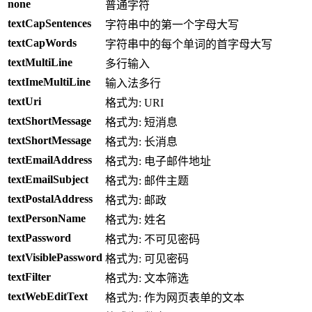
none
普通字符
textCapSentences
字符串中的第一个字母大写
textCapWords
字符串中的每个单词的首字母大写
textMultiLine
多行输入
textImeMultiLine
输入法多行
textUri
格式为: URI
textShortMessage
格式为: 短消息
textShortMessage
格式为: 长消息
textEmailAddress
格式为: 电子邮件地址
textEmailSubject
格式为: 邮件主题
textPostalAddress
格式为: 邮政
textPersonName
格式为: 姓名
textPassword
格式为: 不可见密码
textVisiblePassword
格式为: 可见密码
textFilter
格式为: 文本筛选
textWebEditText
格式为: 作为网页表单的文本