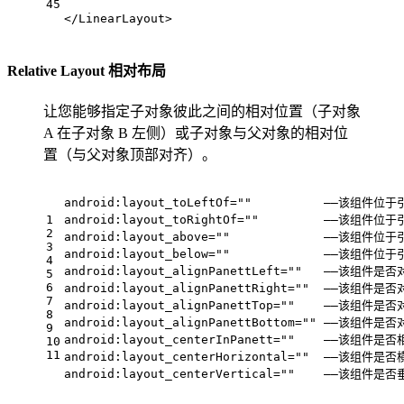
45
</
LinearLayout
>
Relative Layout 相对布局
让您能够指定子对象彼此之间的相对位置（子对象
A 在子对象 B 左侧）或子对象与父对象的相对位
置（与父对象顶部对齐）。
android:layout_toLeftOf=""          ——该组
1
android:layout_toRightOf=""         ——该组
2
android:layout_above=""             ——该组
3
android:layout_below=""             ——该组
4
android:layout_alignPanettLeft=""   ——该组
5
6
android:layout_alignPanettRight=""  ——该组
7
android:layout_alignPanettTop=""    ——该组
8
android:layout_alignPanettBottom="" ——该组
9
android:layout_centerInPanett=""    ——该组
10
11
android:layout_centerHorizontal=""  ——该组件是
android:layout_centerVertical=""    ——该组件是