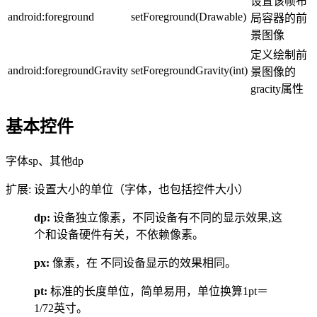
设置该帧布
android:foreground
setForeground(Drawable)
局容器的前
景图像
定义绘制前
android:foregroundGravity
setForegroundGravity(int)
景图像的
gracity属性
基本控件
字体sp、其他dp
扩展: 设置大小的单位（字体，也包括控件大小）
dp:
设备独立像素，不同设备有不同的显示效果,这
个和设备硬件有关，不依赖像素。
px:
像素，在 不同设备显示的效果相同。
pt:
标准的长度单位，简单易用，单位换算1pt＝
1/72英寸。