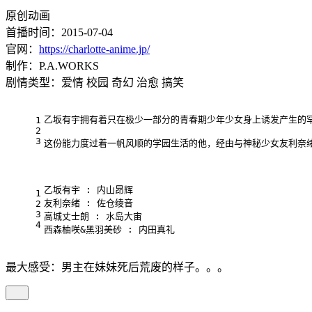
原创动画
首播时间：2015-07-04
官网：
https://charlotte-anime.jp/
制作：P.A.WORKS
剧情类型：爱情 校园 奇幻 治愈 搞笑
乙坂有宇拥有着只在极少一部分的青春期少年少女身上诱发产生的
1
2
3
这份能力度过着一帆风顺的学园生活的他，经由与神秘少女友利奈
乙坂有宇 : 内山昂辉
1
友利奈绪 : 佐仓绫音
2
3
高城丈士朗 : 水岛大宙 
4
西森柚咲&黑羽美砂 : 内田真礼
最大感受：男主在妹妹死后荒废的样子。。。