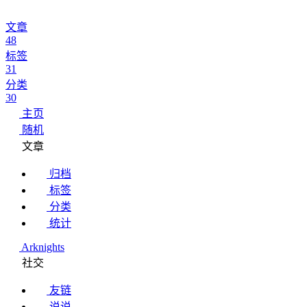
文章
48
标签
31
分类
30
主页
随机
文章
归档
标签
分类
统计
Arknights
社交
友链
说说