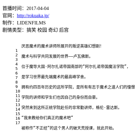
首播时间：2017-04-04
官网：
http://rokuaka.jp/
制作：LIDENFILMS
剧情类型：搞笑 校园 奇幻 后宫
厌恶魔术的魔术讲师所展开的叛逆英雄幻想剧！
1
2
魔术与科学共同发展的世界——卢瓦佛斯。
3
4
位于魔导大国·阿尔扎诺帝国南部的“阿尔扎诺帝国魔法学院”，
5
6
是学习世界最先端魔术的最高峰学舍。
7
8
9
拥有约四百年历史的这所学院，是所有有志于魔术之道人们的憧憬
10
11
学院的讲师和学生们也因自己的身份而自豪。
12
13
突然来到这所正统学院赴任的非常勤讲师，格伦·雷达斯。
14
15
“我来教给你们真正的魔术吧”
16
17
被称作“不正经”的这个男人的破天荒授课，就此开始。