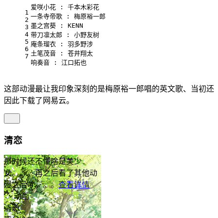
爱咲小花 : 千本木彩花
1
一条寺帝歌 : 梅原裕一郎
2
墨之宫葵 : KENN
3
4
带刀凛太郎 : 小野友树
5
庵条瑠衣 : 羽多野涉
6
土笔茂音 : 苍井翔太
7
响奏音 : 江口拓也
这部动漫最让我印象深刻的是梅原裕一郎唱的英文歌、当初还
因此下载了网易云。
清恋
那时候还不懂啥是美少
女。。。再之后看了其他动
漫之后才。。。
查看详情
动画
清恋