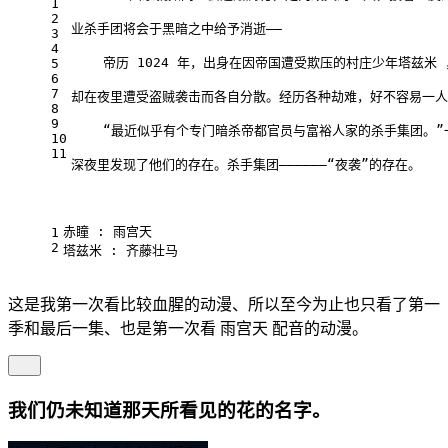
1
2
业杀手团将会于黑暗之中给予消逝——
3
4
    帝历 1024 年，出身在因帝国遭受欺压的村庄少年塔兹
5
6
7
却在夜里遭受盗贼袭击而各自分散。经历各种劫难，好不容易一人
8
9
    “最近似乎有个专门暗杀帝都官员与富裕人家的杀手集团。
10
11
深夜里发现了他们的存在。杀手集团——————“夜袭”的存在。
赤瞳 : 雨宫天
1
2
塔兹米 : 齐藤壮马
这是我第一次看比较血腥的动漫、所以至今为止也只看了第一
季和最后一集、也是第一次看 雨宫天 配音的动漫。
我们仍未知道那天所看见的花的名字。