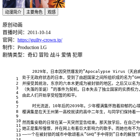
动漫简介
主要角色
观感
原创动画
首播时间：2011-10-14
官网：
https://guilty-crown.jp/
制作：Production I.G
剧情类型：奇幻 冒险 战斗 爱情 犯罪
    2029年，日本因突然爆发的”Apocalypse Virus
处于无政府状态的日本，受到了由超国家之间所组织成的名为“GH
1
2
并接受其统治，东京的六本木更成为被封锁的地区。之后又以名为“los
3
（失落的圣诞）”的事件为契机，日本失去了独立国家的实质权力
4
由此人们开始享受短暂的和平。
5
6
    时光流逝，10年后的2039年。少年樱满集怀抱着抑郁的
7
8
樱满集是在天王州第一高校就读的高中二年生，与同学们保持着一
9
10
然而集安稳的日常在某一天突然宣告结束。那天放学后，在自己中
11
她正是集所憧憬，并在网上有着巨大影响力的歌手。而她也有不为
12
——一个在被封锁的城市中歌颂着从”GHQ“手中得到”日本的解放
13
14