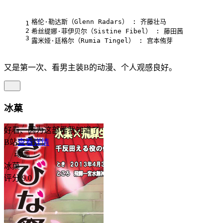
格伦·勒达斯（Glenn Radars） : 齐藤壮马
1
2
希丝缇娜·菲伊贝尔（Sistine Fibel） : 藤田茜
3
露米娅·廷格尔（Rumia Tingel） : 宫本侑芽
又是第一次、看男主装B的动漫、个人观感良好。
冰菓
好看、因为这部番我知道了
B站
查看详情
动画
冰菓
评分 9.0