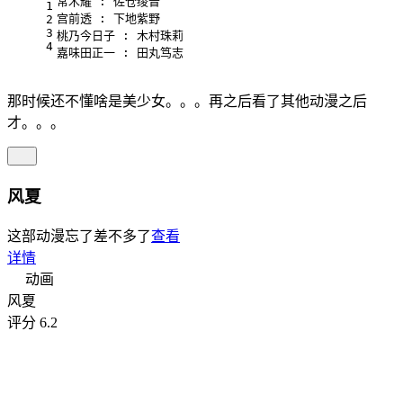
常木耀 : 佐仓绫音
1
宫前透 : 下地紫野
2
3
桃乃今日子 : 木村珠莉
4
嘉味田正一 : 田丸笃志
那时候还不懂啥是美少女。。。再之后看了其他动漫之后
才。。。
风夏
这部动漫忘了差不多了
查看
详情
动画
风夏
评分 6.2