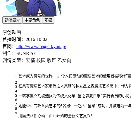
动漫简介
主要角色
观感
原创动画
首播时间：2016-10-02
官网：
http://www.magic-kyun.jp/
制作：SUNRISE
剧情类型：爱情 校园 歌舞 乙女向
艺术成为魔法的世界——。令人们感动的魔法艺术的使用者被称作“
1
2
在具有魔法艺术家潜质之人集结的私立星之森魔法艺术高中，作为特
3
4
5
一转学就立刻被选拔为传统文化祭“星之森夏日祭”实行委员的小花
6
7
她能否和专攻各类艺术的6名男生一起令“星祭”成功，并被选为一
8
9
用魔法让你心动！由此开始的全新文艺复兴！