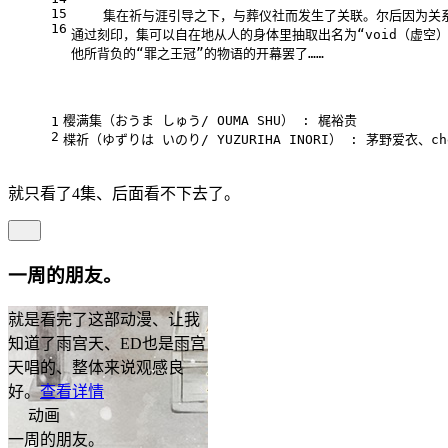
15
    集在祈与涯引导之下，与葬仪社而发生了关联。尔后因为关
16
通过刻印，集可以自在地从人的身体里抽取出名为“void（虚空
他所背负的“罪之王冠”的物语的开幕罢了……
樱满集（おうま しゅう/ OUMA SHU） : 梶裕贵
1
2
楪祈（ゆずりは いのり/ YUZURIHA INORI） : 茅野爱衣、ch
就只看了4集、后面看不下去了。
一周的朋友。
就是看完了这部动漫、让我
知道了雨宫天、ED也是雨宫
天唱的、整体来说观感良
好。
查看详情
动画
一周的朋友。