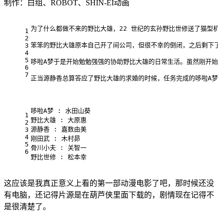
制作：白组、ROBOT、SHIN-EI动画
为了什么都做不来的野比大雄，22 世纪的玄孙野比世修送了猫型机
1
2
笨笨的野比大雄原本自己开了间公司，但很不幸的倒闭，之后剩下了
3
4
5
哆啦A梦于是开始勉勉强强的协助野比大雄的日常生活。虽然刚开
6
7
正当源静香总算答应了野比大雄的求婚的时候，任务完成的哆啦A梦
哆啦A梦 : 水田山葵
1
野比大雄 : 大原惠
2
源静香 : 嘉数由美
3
4
刚田武 : 木村昴
5
骨川小夫 : 关智一
6
野比世修 : 松本幸
这应该是我真正意义上看的第一部动漫电影了吧，那时候还没
有电脑，还记得片源是在葫芦侠里面下载的，剧情现在记得不
是很清楚了。