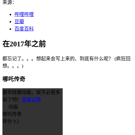
来源：
哔哩哔哩
豆瓣
百度百科
在2017年之前
都忘记了。。。想起来会写上来的、到底有什么呢？ (疯狂回
想。。。)
哪吒传奇
童年经典动画，就不必我多
说了吧！
查看详情
动画
哪吒传奇
评分 9.2