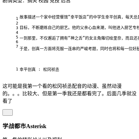
剧情类型：搞笑 校园 竞技 后宫
故事描述一个家中经营餐馆“幸平饭店”的中学生幸平创真，每天总
1
2
目标，不断磨练自己的厨艺。他的父亲心血来潮，叫他进入厨艺专
3
4
5
一到那里，不仅邂逅了拥有“神之舌”的女主角薙切绘里奈，而且还
6
7
于是，创真一方面将克服一连串的严峻考题，同时也将和每一位好敌
1
幸平创真 : 松冈祯丞
这可能是我第一个看的松冈祯丞配音的动漫、虽然动漫
的。。。比较大、但是第一季我还是都看完了。后面几季就没
看了
学战都市Asterisk