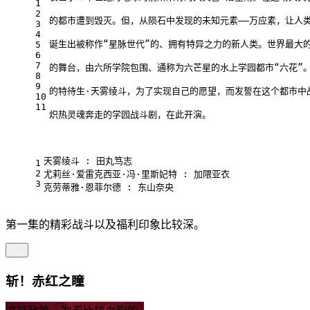
1
2
的都市遭到毁灭。但，从陨石中发现的未知元素——万应素，让人
3
4
诞生出被称作“星脉世代”的、拥有特异之力的新人类。世界最大的
5
6
7
的舞台，由六所学院包围、通称为六芒星的水上学园都市“六花”
8
9
的特待生·天雾绫斗，为了实现自己的愿望，而发誓在这个都市中
10
11
炽热灵魂奔走的学园战斗剧，在此开演。
天雾绫斗 : 田丸笃志
1
2
尤莉丝·爱雷克西亚·冯·里斯妃特 : 加隈亚衣
3
克劳蒂雅·恩菲尔德 : 东山奈央
第一集的精彩战斗以及福利印象比较深。
斩！赤红之瞳