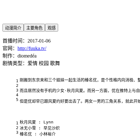
动漫简介
主要角色
观感
首播时间：2017-01-06
官网：
http://fuuka.tv/
制作：diomedéa
剧情类型：爱情 校园 歌舞
刚搬到东京来和三个姐妹一起生活的榛名优，是个性格内向消极、
1
2
3
而且居然没有手机的少女·秋月风夏。而另一方面，优在推特上与
4
5
但是优却早已跟风夏约好要出去了。两女一男的三角关系，就此开
秋月风夏 : Lynn
1
2
冰无小雪 : 早见沙织
3
榛名优 : 小林裕介