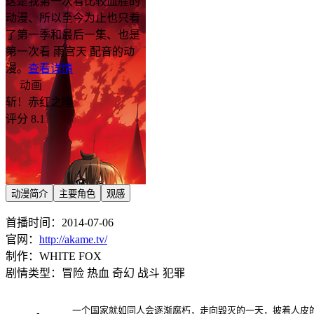
这是我第一次看比较血腥的
动漫、所以至今为止也只看
了第一季和最后一集、也是
第一次看 雨宫天 配音的动
漫。
查看详情
动画
斩！赤红之瞳
评分 8.1
动漫简介
主要角色
观感
首播时间：2014-07-06
官网：
http://akame.tv/
制作：WHITE FOX
剧情类型：冒险 热血 奇幻 战斗 犯罪
    一个国家就如同人会逐渐腐朽，走向毁灭的一天，披着人