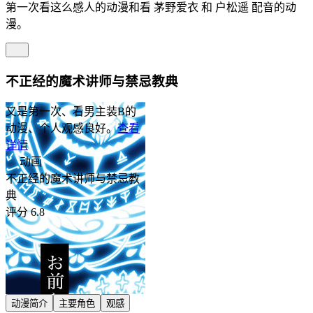
第一次看这么感人的动漫和看 茅野爱衣 和 户松遥 配音的动
漫。
不正经的魔术讲师与禁忌教典
又是第一次、看男主装B的
动漫、个人观感良好。
查看
详情
动画
不正经的魔术讲师与禁忌教
典
评分 6.8
动漫简介
主要角色
观感