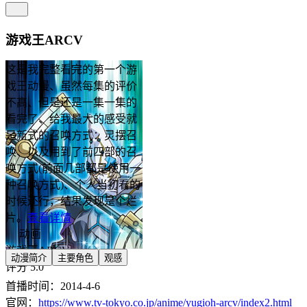
游戏王ARCV
这是我完整看完的第一个游
戏王动漫、虽然每集的评价
不高、但是还是一集一集的
看完了、给我最大的感受就
是新式的召唤方式：灵摆召
唤、以及用到了前四部的召
唤方式(前面几部都是使用一
种召唤方式)、个人当初看的
时候还行，结果发现是个烂
片。
查看详情
动画
游戏王ARCV
动漫简介
主要角色
观感
评分 5.0
首播时间：2014-4-6
官网：
https://www.tv-tokyo.co.jp/anime/yugioh-arcv/index2.html