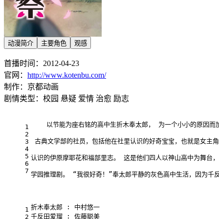
动漫简介
主要角色
观感
首播时间：2012-04-23
官网：
http://www.kotenbu.com/
制作：京都动画
剧情类型：校园 悬疑 爱情 治愈 励志
    以节能为座右铭的高中生折木奉太郎， 为一个小小的原因而
1
2
 古典文学部的社员，包括他在社里认识的好奇宝宝，也就是女主
3
4
5
认识的伊原摩耶花和福部里志。 这是他们四人以神山高中为舞台
6
7
学园推理剧。 “我很好奇！”奉太郎平静的灰色高中生活，因为千
折木奉太郎 : 中村悠一
1
千反田爱瑠 : 佐藤聪美
2