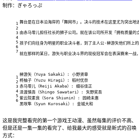
制作：ぎゃろっぷ
舞台是在日本沿海岸的「舞网市」。决斗的技术在这里尤为突出地
1
2
由赤马零儿担任社长的狮子公司。就在该公司所开发「拥有质量的
3
4
5
孩子们向往身为明星的职业决斗者，到了主人公·榊游矢他们所上的
6
7
就在那样的某日，游矢与职业决斗界的现役冠军会在表演赛来一战，
榊游矢（Yuya Sakaki）: 小野贤章
1
柊柚子（Yuzu Hiragi）: 稻村优奈
2
赤马零儿（Reiji Akaba）: 细谷佳正
3
4
泽渡慎吾（Shingo Sawatari）: 矢野奖吾
5
紫云院素良（Sora Shiunin）: 园崎未惠
6
黑咲隼（Syun Kurosaki）: 金城大和
这是我完整看完的第一个游戏王动漫、虽然每集的评价不高、
但是还是一集一集的看完了、给我最大的感受就是新式的召唤
方式：