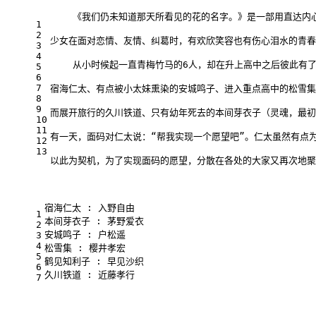
    《我们仍未知道那天所看见的花的名字。》是一部用直达内
1
2
少女在面对恋情、友情、纠葛时，有欢欣笑容也有伤心泪水的青春
3
4
    从小时候起一直青梅竹马的6人，却在升上高中之后彼此有
5
6
7
宿海仁太、有点被小太妹熏染的安城鸣子、进入重点高中的松雪集
8
9
而展开旅行的久川铁道、只有幼年死去的本间芽衣子（灵魂，最初
10
11
有一天，面码对仁太说：“帮我实现一个愿望吧”。仁太虽然有点
12
13
以此为契机，为了实现面码的愿望，分散在各处的大家又再次地聚
宿海仁太 : 入野自由
1
本间芽衣子 : 茅野爱衣
2
安城鸣子 : 户松遥
3
4
松雪集 : 樱井孝宏
5
鹤见知利子 : 早见沙织
6
久川铁道 : 近藤孝行
7