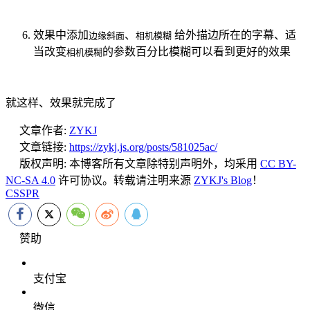
效果中添加
、
给外描边所在的字幕、适
边缘斜面
相机模糊
当改变
的参数百分比模糊可以看到更好的效果
相机模糊
就这样、效果就完成了
文章作者:
ZYKJ
文章链接:
https://zykj.js.org/posts/581025ac/
版权声明:
本博客所有文章除特别声明外，均采用
CC BY-
NC-SA 4.0
许可协议。转载请注明来源
ZYKJ's Blog
！
CSS
PR
赞助
支付宝
微信