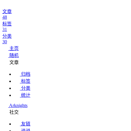
文章
48
标签
31
分类
30
主页
随机
文章
归档
标签
分类
统计
Arknights
社交
友链
说说